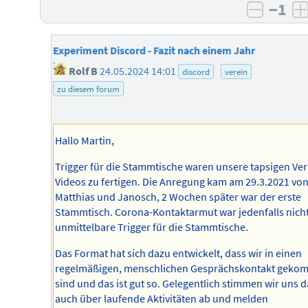
−1
negati
p
Experiment Discord - Fazit nach einem Jahr
Rolf B
24.05.2024 14:01
discord
verein
zu diesem forum
Hallo Martin,
Trigger für die Stammtische waren unsere tapsigen Ve
Videos zu fertigen. Die Anregung kam am 29.3.2021 vo
Matthias und Janosch, 2 Wochen später war der erste
Stammtisch. Corona-Kontaktarmut war jedenfalls nicht
unmittelbare Trigger für die Stammtische.
Das Format hat sich dazu entwickelt, dass wir in einen
regelmäßigen, menschlichen Gesprächskontakt geko
sind und das ist gut so. Gelegentlich stimmen wir uns d
auch über laufende Aktivitäten ab und melden