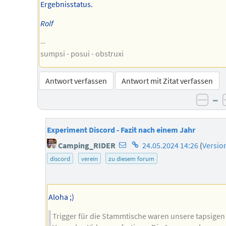
Ergebnisstatus.
Rolf
--
sumpsi - posui - obstruxi
Antwort verfassen
Antwort mit Zitat verfassen
–
nega
Experiment Discord - Fazit nach einem Jahr
E-
Homepage
Camping_RIDER
24.05.2024 14:26
(
Versio
Mail-
des
discord
verein
zu diesem forum
Adresse
Autors
des
Autors
Aloha ;)
Trigger für die Stammtische waren unsere tapsigen