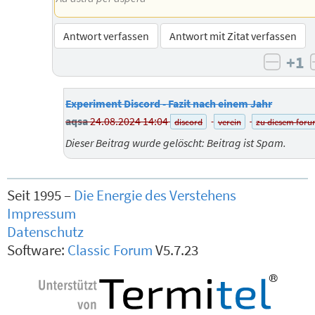
Antwort verfassen
Antwort mit Zitat verfassen
+1
negat
Experiment Discord - Fazit nach einem Jahr
aqsa
24.08.2024 14:04
discord
verein
zu diesem for
Dieser Beitrag wurde gelöscht: Beitrag ist Spam.
Seit 1995 –
Die Energie des Verstehens
Impressum
Datenschutz
Software:
Classic Forum
V5.7.23