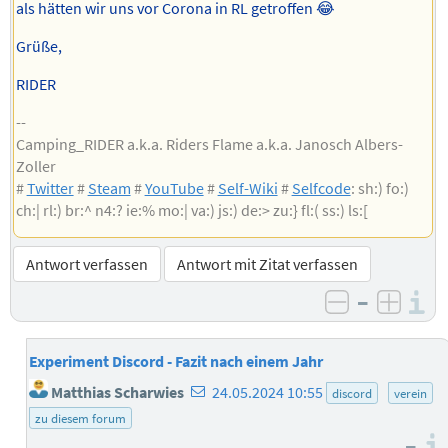
als hätten wir uns vor Corona in RL getroffen 😂
Grüße,
RIDER
--
Camping_RIDER a.k.a. Riders Flame a.k.a. Janosch Albers-
Zoller
#
Twitter
#
Steam
#
YouTube
#
Self-Wiki
#
Selfcode
: sh:) fo:)
ch:| rl:) br:^ n4:? ie:% mo:| va:) js:) de:> zu:} fl:( ss:) ls:[
Antwort verfassen
Antwort mit Zitat verfassen
–
I
negativ b
posit
Experiment Discord - Fazit nach einem Jahr
E-
Matthias Scharwies
24.05.2024 10:55
discord
verein
Mail-
zu diesem forum
Adresse
–