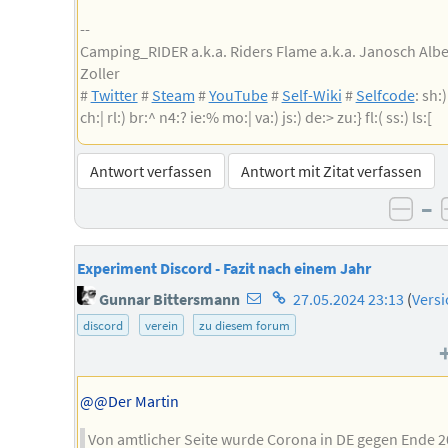
--
Camping_RIDER a.k.a. Riders Flame a.k.a. Janosch Albe
Zoller
#
Twitter
#
Steam
#
YouTube
#
Self-Wiki
#
Selfcode
: sh:)
ch:| rl:) br:^ n4:? ie:% mo:| va:) js:) de:> zu:} fl:( ss:) ls:[
Antwort verfassen
Antwort mit Zitat verfassen
–
nega
Experiment Discord - Fazit nach einem Jahr
E-
Homepage
Gunnar Bittersmann
27.05.2024 23:13
(
Vers
Mail-
des
discord
verein
zu diesem forum
Adresse
Autors
des
Autors
@@Der Martin
Von amtlicher Seite wurde Corona in DE gegen Ende 