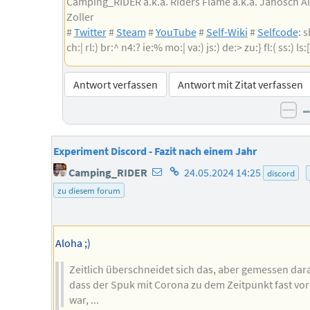
Camping_RIDER a.k.a. Riders Flame a.k.a. Janosch A
Zoller
#
Twitter
#
Steam
#
YouTube
#
Self-Wiki
#
Selfcode
: s
ch:| rl:) br:^ n4:? ie:% mo:| va:) js:) de:> zu:} fl:( ss:) ls:[
Antwort verfassen
Antwort mit Zitat verfassen
ne
Experiment Discord - Fazit nach einem Jahr
E-
Homepage
Camping_RIDER
24.05.2024 14:25
discord
Mail-
des
zu diesem forum
Adresse
Autors
des
Autors
Aloha ;)
Zeitlich überschneidet sich das, aber gemessen dar
dass der Spuk mit Corona zu dem Zeitpunkt fast vor
war, ...