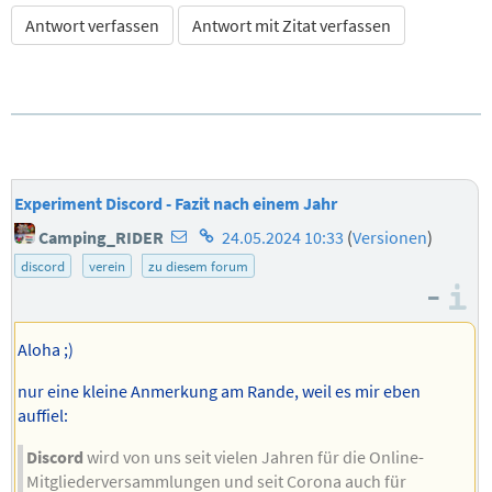
Antwort verfassen
Antwort mit Zitat verfassen
Experiment Discord - Fazit nach einem Jahr
E-
Homepage
Camping_RIDER
24.05.2024 10:33
(
Versionen
)
Mail-
des
discord
verein
zu diesem forum
Adresse
Autors
–
I
des
Autors
Aloha ;)
nur eine kleine Anmerkung am Rande, weil es mir eben
auffiel:
Discord
wird von uns seit vielen Jahren für die Online-
Mitgliederversammlungen und seit Corona auch für