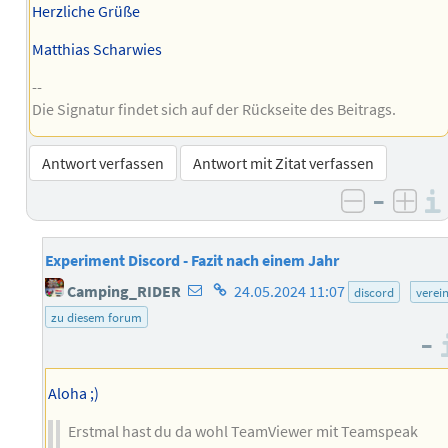
Herzliche Grüße
Matthias Scharwies
--
Die Signatur findet sich auf der Rückseite des Beitrags.
Antwort verfassen
Antwort mit Zitat verfassen
–
negativ 
posi
Experiment Discord - Fazit nach einem Jahr
E-
Homepage
Camping_RIDER
24.05.2024 11:07
discord
verei
Mail-
des
zu diesem forum
Adresse
Autors
–
des
Autors
Aloha ;)
Erstmal hast du da wohl TeamViewer mit Teamspeak