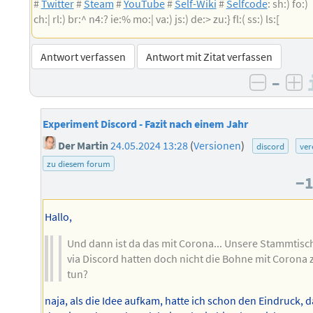
#
Twitter
#
Steam
#
YouTube
#
Self-Wiki
#
Selfcode
: sh:) fo:)
ch:| rl:) br:^ n4:? ie:% mo:| va:) js:) de:> zu:} fl:( ss:) ls:[
Antwort verfassen
Antwort mit Zitat verfassen
–
negativ
po
Experiment Discord - Fazit nach einem Jahr
Der Martin
24.05.2024 13:28
(
Versionen
)
discord
ver
zu diesem forum
−
Hallo,
Und dann ist da das mit Corona... Unsere Stammtisc
via Discord hatten doch nicht die Bohne mit Corona 
tun?
naja, als die Idee aufkam, hatte ich schon den Eindruck, d