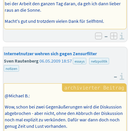
bei der Arbeit den ganzen Tag daran, da geh ich dann lieber
raus an die Sonne.
Macht's gut und trotzdem vielen Dank für Selfhtml.
–
I
negativ b
posit
Internetnutzer wehren sich gegen Zensurfilter
Sven Rautenberg
06.05.2009 18:57
essays
netzpolitik
notizen
–
I
@Michael B.:
Wow, schon bei zwei Gegenäußerungen wird die Diskussion
abgebrochen - aber nicht, ohne den Abbruch der Diskussion
noch mal explizit zu verkünden. Dafür war dann doch noch
genug Zeit und Lust vorhanden.