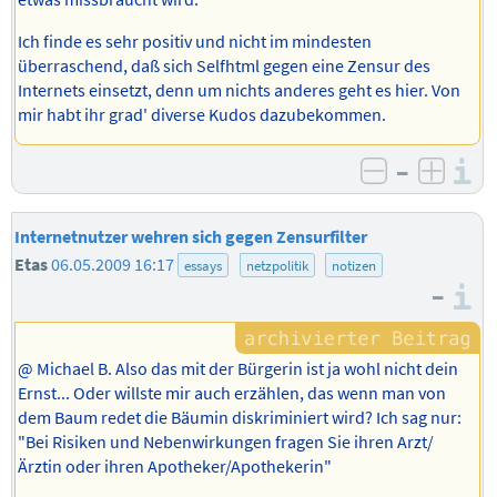
Ich finde es sehr positiv und nicht im mindesten
überraschend, daß sich Selfhtml gegen eine Zensur des
Internets einsetzt, denn um nichts anderes geht es hier. Von
mir habt ihr grad' diverse Kudos dazubekommen.
–
I
negativ b
posit
Internetnutzer wehren sich gegen Zensurfilter
Etas
06.05.2009 16:17
essays
netzpolitik
notizen
–
I
@ Michael B. Also das mit der Bürgerin ist ja wohl nicht dein
Ernst... Oder willste mir auch erzählen, das wenn man von
dem Baum redet die Bäumin diskriminiert wird? Ich sag nur:
"Bei Risiken und Nebenwirkungen fragen Sie ihren Arzt/
Ärztin oder ihren Apotheker/Apothekerin"