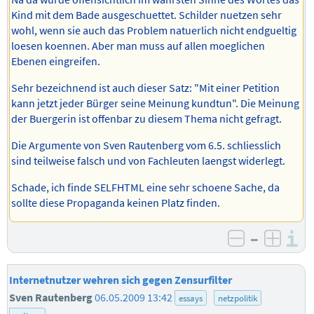
Kind mit dem Bade ausgeschuettet. Schilder nuetzen sehr
wohl, wenn sie auch das Problem natuerlich nicht endgueltig
loesen koennen. Aber man muss auf allen moeglichen
Ebenen eingreifen.
Sehr bezeichnend ist auch dieser Satz: "Mit einer Petition
kann jetzt jeder Bürger seine Meinung kundtun". Die Meinung
der Buergerin ist offenbar zu diesem Thema nicht gefragt.
Die Argumente von Sven Rautenberg vom 6.5. schliesslich
sind teilweise falsch und von Fachleuten laengst widerlegt.
Schade, ich finde SELFHTML eine sehr schoene Sache, da
sollte diese Propaganda keinen Platz finden.
–
I
negativ b
posit
Internetnutzer wehren sich gegen Zensurfilter
Sven Rautenberg
06.05.2009 13:42
essays
netzpolitik