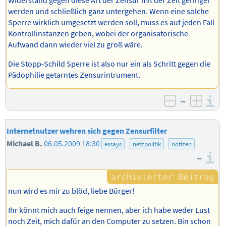
Widerstand gegen diese Art der Zensur mit der Zeit geringer
werden und schließlich ganz untergehen. Wenn eine solche
Sperre wirklich umgesetzt werden soll, muss es auf jeden Fall
Kontrollinstanzen geben, wobei der organisatorische
Aufwand dann wieder viel zu groß wäre.
Die Stopp-Schild Sperre ist also nur ein als Schritt gegen die
Pädophilie getarntes Zensurintrument.
–
I
negativ b
posit
Internetnutzer wehren sich gegen Zensurfilter
Michael B.
06.05.2009 18:30
essays
netzpolitik
notizen
–
I
nun wird es mir zu blöd, liebe Bürger!
Ihr könnt mich auch feige nennen, aber ich habe weder Lust
noch Zeit, mich dafür an den Computer zu setzen. Bin schon