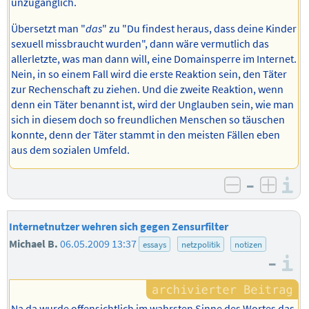
unzugänglich.
Übersetzt man "
das
" zu "Du findest heraus, dass deine Kinder
sexuell missbraucht wurden", dann wäre vermutlich das
allerletzte, was man dann will, eine Domainsperre im Internet.
Nein, in so einem Fall wird die erste Reaktion sein, den Täter
zur Rechenschaft zu ziehen. Und die zweite Reaktion, wenn
denn ein Täter benannt ist, wird der Unglauben sein, wie man
sich in diesem doch so freundlichen Menschen so täuschen
konnte, denn der Täter stammt in den meisten Fällen eben
aus dem sozialen Umfeld.
–
I
negativ b
posit
Internetnutzer wehren sich gegen Zensurfilter
Michael B.
06.05.2009 13:37
essays
netzpolitik
notizen
–
I
Na da wurde offensichtlich im wahrsten Sinne des Wortes das