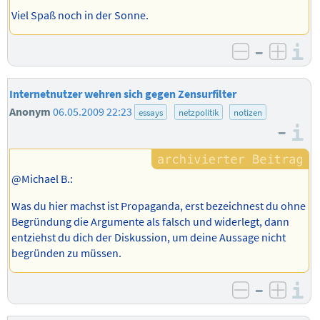
Viel Spaß noch in der Sonne.
–
I
negativ b
posit
Internetnutzer wehren sich gegen Zensurfilter
Anonym
06.05.2009 22:23
essays
netzpolitik
notizen
–
I
@Michael B.:
Was du hier machst ist Propaganda, erst bezeichnest du ohne
Begründung die Argumente als falsch und widerlegt, dann
entziehst du dich der Diskussion, um deine Aussage nicht
begründen zu müssen.
–
I
negativ b
posit