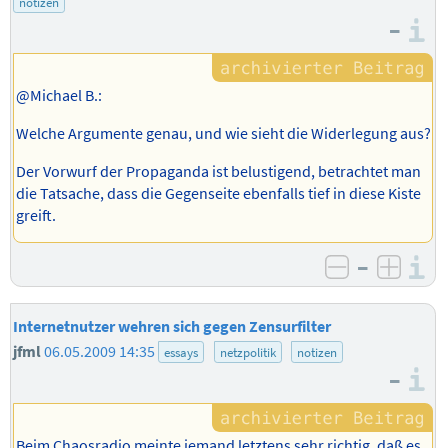
notizen
–
I
@Michael B.:
Welche Argumente genau, und wie sieht die Widerlegung aus?
Der Vorwurf der Propaganda ist belustigend, betrachtet man
die Tatsache, dass die Gegenseite ebenfalls tief in diese Kiste
greift.
–
I
negativ b
posit
Internetnutzer wehren sich gegen Zensurfilter
jfml
06.05.2009 14:35
essays
netzpolitik
notizen
–
I
Beim Chaosradio meinte jemand letztens sehr richtig, daß es