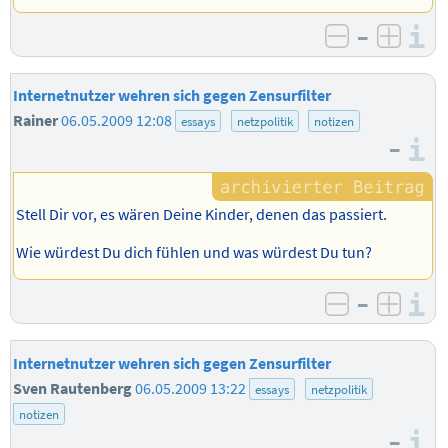
–
I
negativ b
posit
Internetnutzer wehren sich gegen Zensurfilter
Rainer
06.05.2009 12:08
essays
netzpolitik
notizen
–
I
Stell Dir vor, es wären Deine Kinder, denen das passiert.
Wie würdest Du dich fühlen und was würdest Du tun?
–
I
negativ b
posit
Internetnutzer wehren sich gegen Zensurfilter
Sven Rautenberg
06.05.2009 13:22
essays
netzpolitik
notizen
–
I