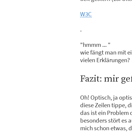
W3C
.
"hmmm ... "
wie fängt man mit e
vielen Erklärungen?
Fazit: mir ge
Oh! Optisch, ja opti
diese Zeilen tippe, d
das ist ein Problem 
besonders stört es au
mich schon etwas, da