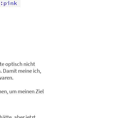
ite optisch nicht
. Damit meine ich,
waren.
hen, um meinen Ziel
hätte, aber jetzt