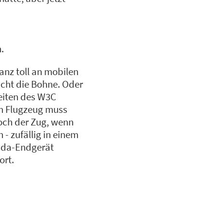
.
anz toll an mobilen
icht die Bohne. Oder
eiten des W3C
Im Flugzeug muss
noch der Zug, wenn
- zufällig in einem
gsda-Endgerät
ort.