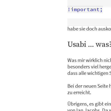
                      
!important;
habe sie doch ausk
Usabi ... was
Was mir wirklich nich
besonders viel herg
dass alle wichtigen 
Bei der neuen Seite 
zu erreicht.
Übrigens, es gibt ei
von Ian Jacobs. Da wi