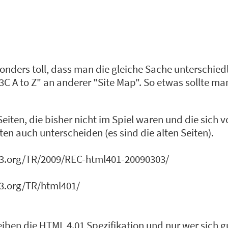
sonders toll, dass man die gleiche Sache unterschiedl
W3C A to Z" an anderer "Site Map". So etwas sollte ma
Seiten, die bisher nicht im Spiel waren und die sich v
iten auch unterscheiden (es sind die alten Seiten).
w3.org/TR/2009/REC-html401-20090303/
w3.org/TR/html401/
iben die HTML 4.01 Spezifikation und nur wer sich g