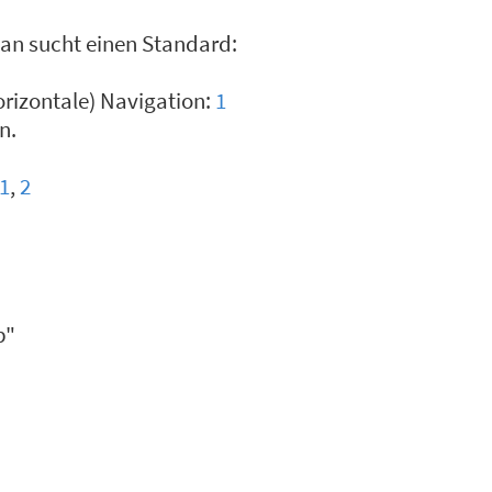
man sucht einen Standard:
orizontale) Navigation:
1
n.
1
,
2
p"