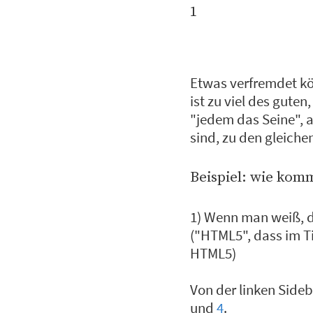
1
Etwas verfremdet k
ist zu viel des guten
"jedem das Seine", a
sind, zu den gleichen
Beispiel: wie komm
1) Wenn man weiß, d
("HTML5", dass im Tit
HTML5)
Von der linken Side
und
4
.