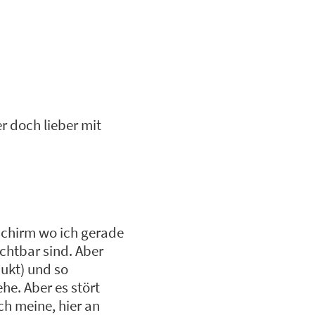
er doch lieber mit
dschirm wo ich gerade
ichtbar sind. Aber
dukt) und so
ehe. Aber es stört
ch meine, hier an