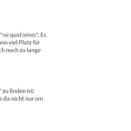
 "
ne quid nimis
". Es
nn viel Platz für
uch noch zu lange
zu finden ist:
es da nicht nur um