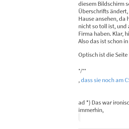
diesem Bildschirm se
Überschrifts ändert,
Hause ansehen, da ha
nicht so toll ist, un
Firma haben. Klar, h
Also das ist schon i
Optisch ist die Seit
*/**
,
dass sie noch am C
ad *) Das war ironis
immerhin,