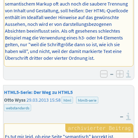
semantischem Markup oft auch noch die saubere Trennung
von Inhalt und Gestaltung, soll heißen: Der HTML-Quellcode
enthält im Idealfall weder Hinweise auf das gewünschte
Aussehen, noch wird er von darstellungsbezogenen
Absichten beeinflusst sein. Als oft gesehenes schlechtes
Beispiel mag die Verwendung eines h3- oder h4-Elements
gelten, nur "weil die Schriftgröße dann so ist, wie ich sie
haben will", und nicht, weil der damit markierte Text eine
Überschrift dritter oder vierter Ordnung ist.
–
I
negativ b
posit
HTML5-Serie: Der Weg zu HTML5
Otto Wyss
29.03.2013 15:58
html
html5-serie
webstandards
–
I
Es tut mir leid, ob eine Seite "semantisch" korrekt ist,