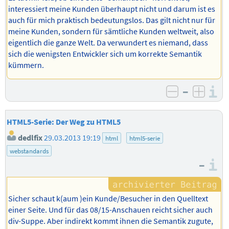
interessiert meine Kunden überhaupt nicht und darum ist es
auch für mich praktisch bedeutungslos. Das gilt nicht nur für
meine Kunden, sondern für sämtliche Kunden weltweit, also
eigentlich die ganze Welt. Da verwundert es niemand, dass
sich die wenigsten Entwickler sich um korrekte Semantik
kümmern.
–
I
negativ b
posit
HTML5-Serie: Der Weg zu HTML5
dedlfix
29.03.2013 19:19
html
html5-serie
webstandards
–
I
Sicher schaut k(aum )ein Kunde/Besucher in den Quelltext
einer Seite. Und für das 08/15-Anschauen reicht sicher auch
div-Suppe. Aber indirekt kommt ihnen die Semantik zugute,