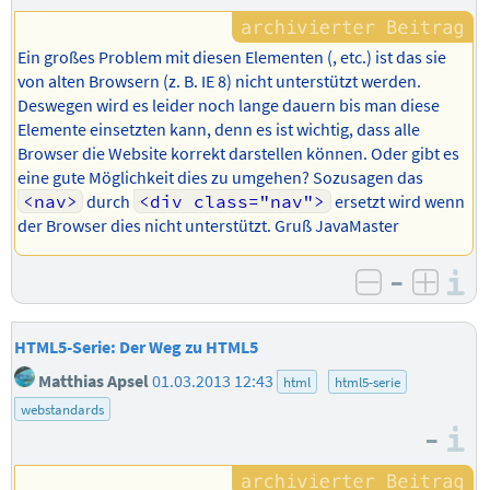
Ein großes Problem mit diesen Elementen (, etc.) ist das sie
von alten Browsern (z. B. IE 8) nicht unterstützt werden.
Deswegen wird es leider noch lange dauern bis man diese
Elemente einsetzten kann, denn es ist wichtig, dass alle
Browser die Website korrekt darstellen können. Oder gibt es
eine gute Möglichkeit dies zu umgehen? Sozusagen das
<nav>
durch
<div class="nav">
ersetzt wird wenn
der Browser dies nicht unterstützt. Gruß JavaMaster
–
I
negativ b
posit
HTML5-Serie: Der Weg zu HTML5
Matthias Apsel
01.03.2013 12:43
html
html5-serie
webstandards
–
I