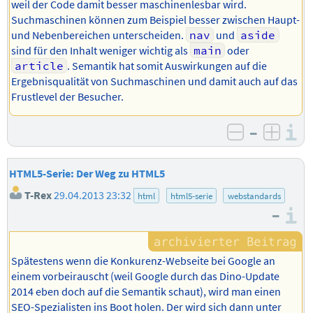
weil der Code damit besser maschinenlesbar wird.
Suchmaschinen können zum Beispiel besser zwischen Haupt-
und Nebenbereichen unterscheiden.
nav
und
aside
sind für den Inhalt weniger wichtig als
main
oder
article
. Semantik hat somit Auswirkungen auf die
Ergebnisqualität von Suchmaschinen und damit auch auf das
Frustlevel der Besucher.
–
I
negativ b
posit
HTML5-Serie: Der Weg zu HTML5
T-Rex
29.04.2013 23:32
html
html5-serie
webstandards
–
I
Spätestens wenn die Konkurenz-Webseite bei Google an
einem vorbeirauscht (weil Google durch das Dino-Update
2014 eben doch auf die Semantik schaut), wird man einen
SEO-Spezialisten ins Boot holen. Der wird sich dann unter