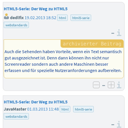
HTML5-Serie: Der Weg zu HTML5
dedlfix
19.02.2013 18:52
html
html5-serie
webstandards
–
I
Auch die Sehenden haben Vorteile, wenn ein Text semantisch
gut ausgezeichnet ist. Denn dann können ihn nicht nur
Screenreader sondern auch andere Maschinen besser
erfassen und für spezielle Nutzeranforderungen aufbereiten.
–
I
negativ b
posit
HTML5-Serie: Der Weg zu HTML5
JavaMaster
01.03.2013 11:48
html
html5-serie
webstandards
–
I