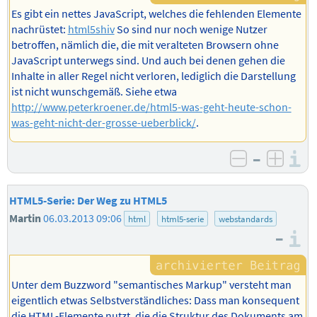
Es gibt ein nettes JavaScript, welches die fehlenden Elemente
nachrüstet:
html5shiv
So sind nur noch wenige Nutzer
betroffen, nämlich die, die mit veralteten Browsern ohne
JavaScript unterwegs sind. Und auch bei denen gehen die
Inhalte in aller Regel nicht verloren, lediglich die Darstellung
ist nicht wunschgemäß. Siehe etwa
http://www.peterkroener.de/html5-was-geht-heute-schon-
was-geht-nicht-der-grosse-ueberblick/
.
–
I
negativ b
posit
HTML5-Serie: Der Weg zu HTML5
Martin
06.03.2013 09:06
html
html5-serie
webstandards
–
I
Unter dem Buzzword "semantisches Markup" versteht man
eigentlich etwas Selbstverständliches: Dass man konsequent
die HTML-Elemente nutzt, die die Struktur des Dokuments am