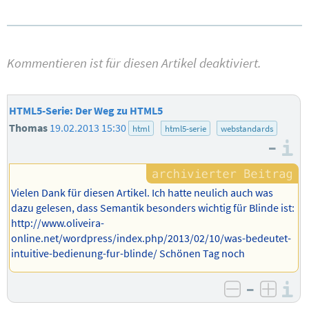
Kommentieren ist für diesen Artikel deaktiviert.
HTML5-Serie: Der Weg zu HTML5
Thomas
19.02.2013 15:30
html
html5-serie
webstandards
–
I
Vielen Dank für diesen Artikel. Ich hatte neulich auch was
dazu gelesen, dass Semantik besonders wichtig für Blinde ist:
http://www.oliveira-
online.net/wordpress/index.php/2013/02/10/was-bedeutet-
intuitive-bedienung-fur-blinde/ Schönen Tag noch
–
I
negativ b
posit