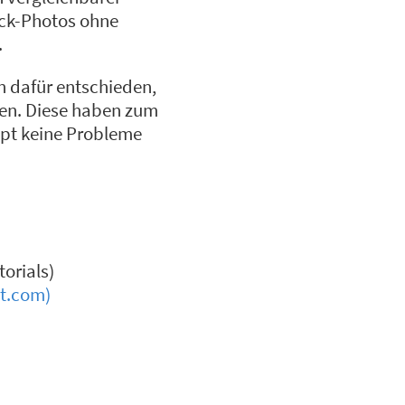
ock-Photos ohne
.
 dafür entschieden,
den. Diese haben zum
upt keine Probleme
orials)
ct.com)