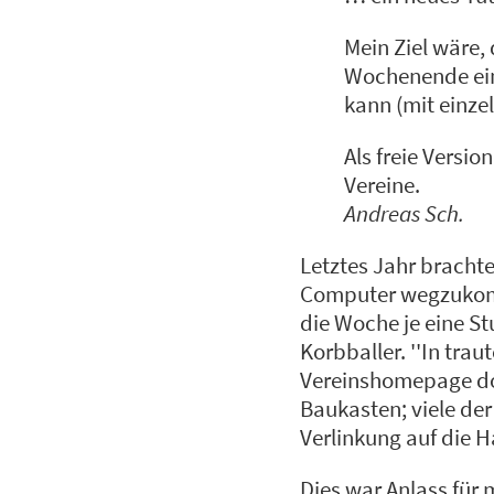
Mein Ziel wäre,
Wochenende eine
kann (mit einze
Als freie Versi
Vereine.
Andreas Sch.
Letztes Jahr bracht
Computer wegzukomme
die Woche je eine 
Korbballer. ''In tra
Vereinshomepage doc
Baukasten; viele de
Verlinkung auf die H
Dies war Anlass für