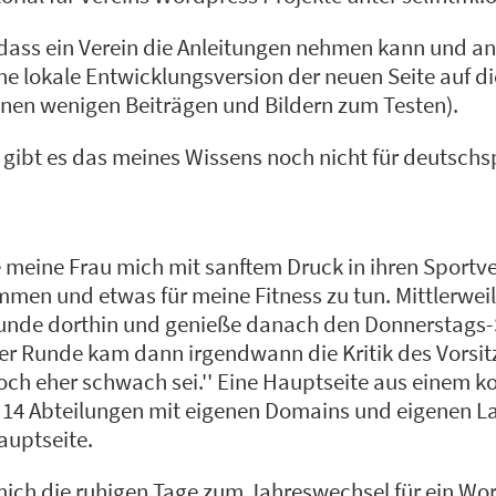
 dass ein Verein die Anleitungen nehmen kann und a
 lokale Entwicklungsversion der neuen Seite auf die
lnen wenigen Beiträgen und Bildern zum Testen).
on gibt es das meines Wissens noch nicht für deutsch
e meine Frau mich mit sanftem Druck in ihren Sportv
n und etwas für meine Fitness zu tun. Mittlerweil
Stunde dorthin und genieße danach den Donnerstags
uter Runde kam dann irgendwann die Kritik des Vorsi
h eher schwach sei.'' Eine Hauptseite aus einem k
r 14 Abteilungen mit eigenen Domains und eigenen L
auptseite.
 mich die ruhigen Tage zum Jahreswechsel für ein Wo