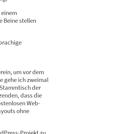
n einem
 Beine stellen
sprachige
erein, um vor dem
e gehe ich zweimal
-Stammtisch der
tzenden, dass die
ostenlosen Web-
ayouts ohne
rdPress-Projekt zu