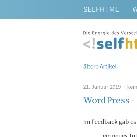
SELFHTML
W
ältere Artikel
21. Januar 2019
kei
WordPress -
Im Feedback gab es
… ein neues Tut