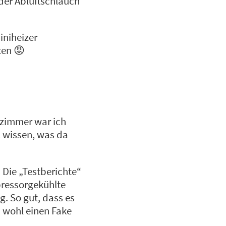
der Abluftschlauch
iniheizer
ten 😡
tszimmer war ich
 wissen, was da
. Die „Testberichte“
pressorgekühlte
g. So gut, dass es
n wohl einen Fake