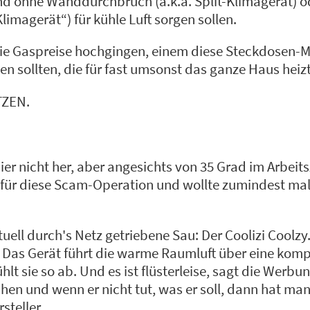
d ohne Wanddurchbruch (a.k.a. Split-Klimagerät) o
limagerät“) für kühle Luft sorgen sollen.
die Gaspreise hochgingen, einem diese Steckdosen-M
n sollten, die für fast umsonst das ganze Haus heiz
TZEN.
hier nicht her, aber angesichts von 35 Grad im Arbei
für diese Scam-Operation und wollte zumindest mal
tuell durch's Netz getriebene Sau: Der Coolizi Coolzy
g. Das Gerät führt die warme Raumluft über eine kom
lt sie so ab. Und es ist flüsterleise, sagt die Werbun
hen und wenn er nicht tut, was er soll, dann hat ma
steller.