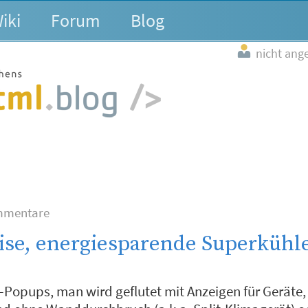
iki
Forum
Blog
nicht ang
mmentare
eise, energiesparende Superkühl
-Popups, man wird geflutet mit Anzeigen für Geräte,