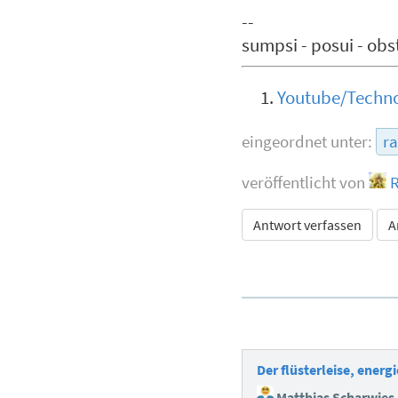
--
sumpsi - posui - obs
Youtube/Technol
eingeordnet unter:
ra
veröffentlicht von
R
Antwort verfassen
A
Der flüsterleise, ener
Matthias Scharwies