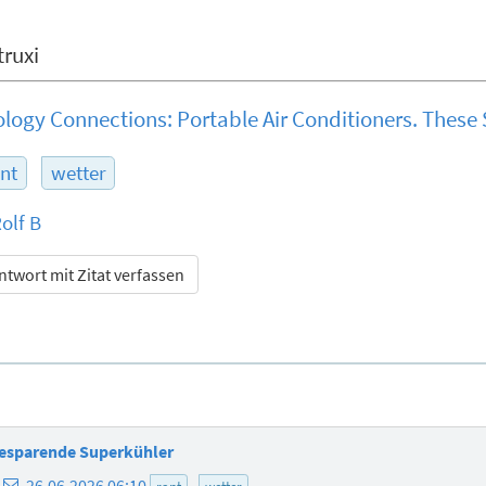
truxi
ogy Connections: Portable Air Conditioners. These 
nt
wetter
olf B
ntwort mit Zitat verfassen
giesparende Superkühler
E-
26.06.2026 06:10
rant
wetter