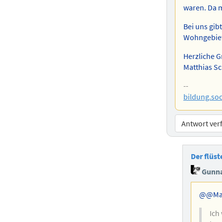
waren. Da m
Bei uns gib
Wohngebiet
Herzliche 
Matthias S
--
bildung.soc
Antwort ver
Der flüs
Gunna
@@Mat
Ich