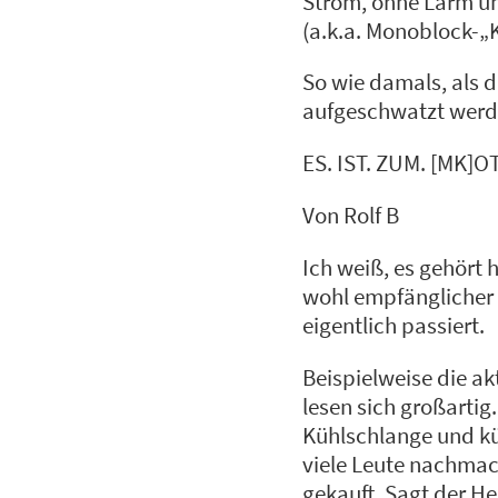
Strom, ohne Lärm un
(a.k.a. Monoblock-„K
So wie damals, als 
aufgeschwatzt werde
ES. IST. ZUM. [MK]O
Von Rolf B
Ich weiß, es gehört 
wohl empfänglicher 
eigentlich passiert.
Beispielweise die ak
lesen sich großarti
Kühlschlange und küh
viele Leute nachmac
gekauft. Sagt der Her