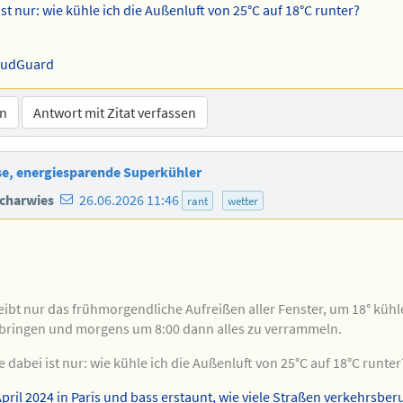
ist nur: wie kühle ich die Außenluft von 25°C auf 18°C runter?
MudGuard
en
Antwort mit Zitat verfassen
ise, energiesparende Superkühler
E-
charwies
26.06.2026 11:46
rant
wetter
Mail-
Adresse
des
Autors
eibt nur das frühmorgendliche Aufreißen aller Fenster, um 18° kühl
bringen und morgens um 8:00 dann alles zu verrammeln.
e dabei ist nur: wie kühle ich die Außenluft von 25°C auf 18°C runter
April 2024 in Paris und bass erstaunt, wie viele Straßen verkehrsbe