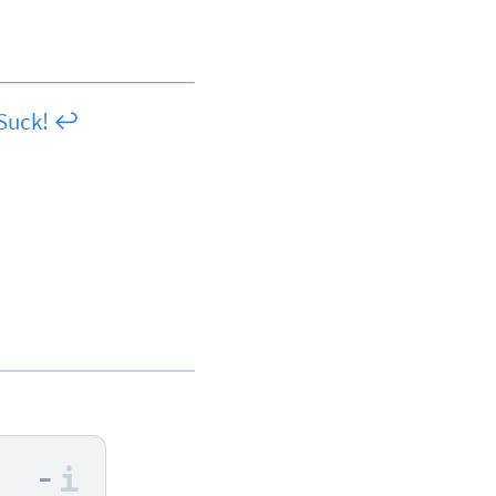
Suck!
↩︎
–
Informationen zu den Bewertungs