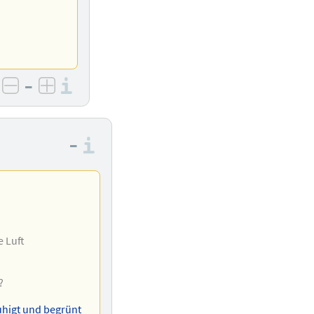
–
Informationen zu den Bewertu
negativ bewerten
positiv bewerten
–
Informationen zu den Bewer
e Luft
?
ruhigt und begrünt