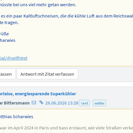
üsste bei uns viel mehr getan werden.
t es ein paar Kaltluftschneisen, die die kühle Luft aus dem Reichswal
e tragen.
Grüße
charwies
ial/@selfhtml
fassen
Antwort mit Zitat verfassen
terleise, energiesparende Superkühler
E-
Homepage
r Bittersmann
26.06.2026 13:28
rant
wetter
Mail-
des
Adresse
Autors
thias Scharwies
des
 war im April 2024 in Paris und bass erstaunt, wie viele Straßen ver
Autors