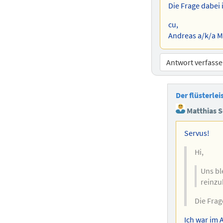
Die Frage dabei 
cu,
Andreas a/k/a 
Antwort verfass
Der flüsterle
Matthias S
Servus!
Hi,
Uns bl
reinzu
Die Frag
Ich war im 