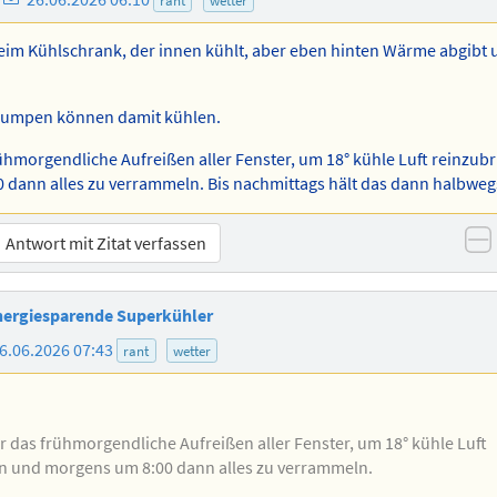
Mail-
Adresse
beim Kühlschrank, der innen kühlt, aber eben hinten Wärme abgibt 
des
Autors
pumpen können damit kühlen.
rühmorgendliche Aufreißen aller Fenster, um 18° kühle Luft reinzub
dann alles zu verrammeln. Bis nachmittags hält das dann halbweg
Antwort mit Zitat verfassen
n
 energiesparende Superkühler
epage
6.06.2026 07:43
rant
wetter
rs
r das frühmorgendliche Aufreißen aller Fenster, um 18° kühle Luft
n und morgens um 8:00 dann alles zu verrammeln.