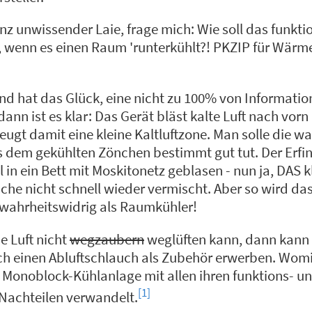
anz unwissender Laie, frage mich: Wie soll das funkti
 wenn es einen Raum 'runterkühlt?! PKZIP für Wärme
nd hat das Glück, eine nicht zu 100% von Informatio
dann ist es klar: Das Gerät bläst kalte Luft nach vor
eugt damit eine kleine Kaltluftzone. Man solle die w
s dem gekühlten Zönchen bestimmt gut tut. Der Erfin
 in ein Bett mit Moskitonetz geblasen - nun ja, DAS k
che nicht schnell wieder vermischt. Aber so wird das
wahrheitswidrig als Raumkühler!
 Luft nicht
wegzaubern
weglüften kann, dann kann
h einen Abluftschlauch als Zubehör erwerben. Womit
e Monoblock-Kühlanlage mit allen ihren funktions- u
[1]
Nachteilen verwandelt.