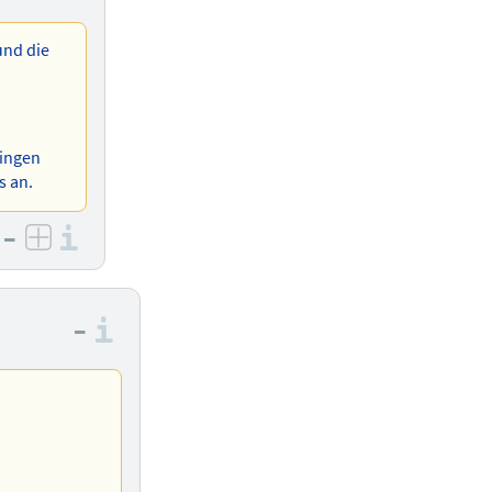
und die
ringen
s an.
–
Informationen zu den Bewertungs
egativ bewerten
positiv bewerten
–
Informationen zu den Bewertu