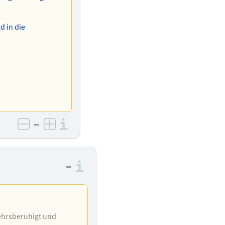
d in die
–
Informationen zu den Bewer
negativ bewerten
positiv bewerten
–
Informationen zu den Be
kehrsberuhigt und