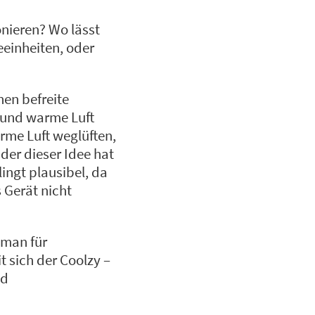
onieren? Wo lässt
einheiten, oder
nen befreite
n und warme Luft
arme Luft weglüften,
der dieser Idee hat
lingt plausibel, da
 Gerät nicht
 man für
 sich der Coolzy –
nd