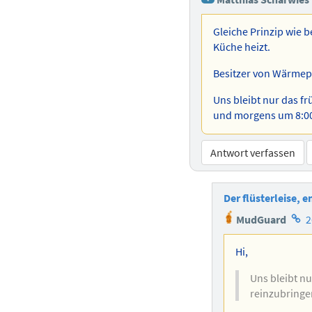
Gleiche Prinzip wie 
Küche heizt.
Besitzer von Wärme
Uns bleibt nur das f
und morgens um 8:00 
Antwort verfassen
Der flüsterleise,
Hom
MudGuard
2
des
Auto
Hi,
Uns bleibt nu
reinzubringe