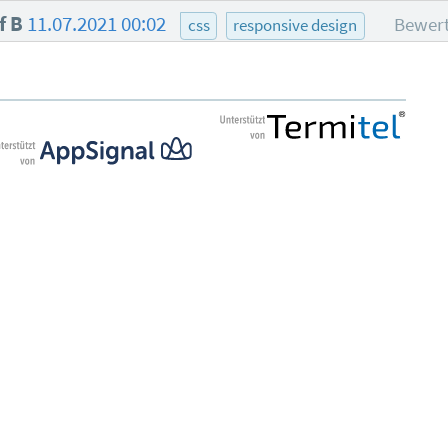
f B
11.07.2021 00:02
Bewert
css
responsive design