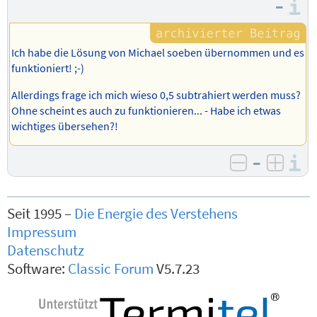
–
I
Ich habe die Lösung von Michael soeben übernommen und es
funktioniert! ;-)
Allerdings frage ich mich wieso 0,5 subtrahiert werden muss?
Ohne scheint es auch zu funktionieren... - Habe ich etwas
wichtiges übersehen?!
–
I
negativ b
posit
Seit 1995 –
Die Energie des Verstehens
Impressum
Datenschutz
Software:
Classic Forum
V5.7.23