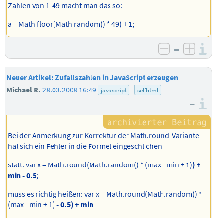
Zahlen von 1-49 macht man das so:
a = Math.floor(Math.random() * 49) + 1;
–
I
negativ b
posit
Neuer Artikel: Zufallszahlen in JavaScript erzeugen
Michael R.
28.03.2008 16:49
javascript
selfhtml
–
I
Bei der Anmerkung zur Korrektur der Math.round-Variante
hat sich ein Fehler in die Formel eingeschlichen:
statt: var x = Math.round(Math.random() * (max - min + 1)
) +
min - 0.5
;
muss es richtig heißen: var x = Math.round(Math.random() *
(max - min + 1)
- 0.5) + min