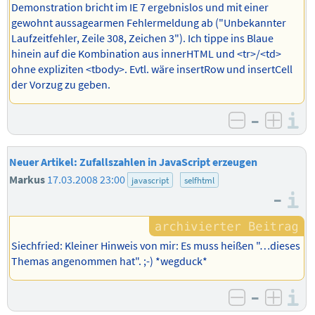
Demonstration bricht im IE 7 ergebnislos und mit einer
gewohnt aussagearmen Fehlermeldung ab ("Unbekannter
Laufzeitfehler, Zeile 308, Zeichen 3"). Ich tippe ins Blaue
hinein auf die Kombination aus innerHTML und <tr>/<td>
ohne expliziten <tbody>. Evtl. wäre insertRow und insertCell
der Vorzug zu geben.
–
I
negativ b
posit
Neuer Artikel: Zufallszahlen in JavaScript erzeugen
Markus
17.03.2008 23:00
javascript
selfhtml
–
I
Siechfried: Kleiner Hinweis von mir: Es muss heißen "…dieses
Themas angenommen hat". ;-) *wegduck*
–
I
negativ b
posit