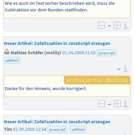
Wie es auch im Text vorher beschrieben wird, muss die
Subtraktion vor dem Runden stattfinden.
–
I
negativ b
posit
Neuer Artikel: Zufallszahlen in JavaScript erzeugen
Mathias Schäfer (molily)
01.04.2008 01:55
javascript
selfhtml
–
I
Danke für den Hinweis, wurde korrigiert.
–
I
negativ b
posit
Neuer Artikel: Zufallszahlen in JavaScript erzeugen
Tim
02.09.2008 22:54
javascript
selfhtml