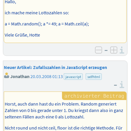
Hallo,
ich mache meine Lottozahlen so:
a = Math.random(); a *= 49; a = Math.ceil(a);
Viele Grüße, Hotte
–
I
negativ b
posit
Neuer Artikel: Zufallszahlen in JavaScript erzeugen
Jonathan
20.03.2008 01:13
javascript
selfhtml
–
I
Horst, auch dann hast du ein Problem. Random generiert
Zahlen von 0 bis gerade unter 1. Du kriegst dann also in ganz
seltenen Fällen auch eine 0 als Lottozahl.
Nicht round und nicht ceil, floor ist die richtige Methode. Für