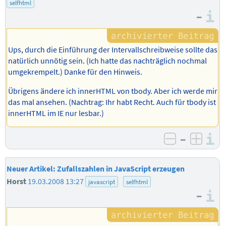
selfhtml
–
I
Ups, durch die Einführung der Intervallschreibweise sollte das
natürlich unnötig sein. (Ich hatte das nachträglich nochmal
umgekrempelt.) Danke für den Hinweis.
Übrigens ändere ich innerHTML von tbody. Aber ich werde mir
das mal ansehen. (Nachtrag: Ihr habt Recht. Auch für tbody ist
innerHTML im IE nur lesbar.)
–
I
negativ b
posit
Neuer Artikel: Zufallszahlen in JavaScript erzeugen
Horst
19.03.2008 13:27
javascript
selfhtml
–
I