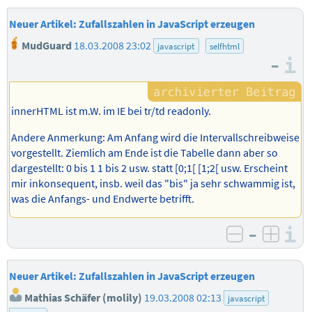
Neuer Artikel: Zufallszahlen in JavaScript erzeugen
MudGuard
18.03.2008 23:02
javascript
selfhtml
–
I
innerHTML ist m.W. im IE bei tr/td readonly.
Andere Anmerkung: Am Anfang wird die Intervallschreibweise
vorgestellt. Ziemlich am Ende ist die Tabelle dann aber so
dargestellt: 0 bis 1 1 bis 2 usw. statt [0;1[ [1;2[ usw. Erscheint
mir inkonsequent, insb. weil das "bis" ja sehr schwammig ist,
was die Anfangs- und Endwerte betrifft.
–
I
negativ b
posit
Neuer Artikel: Zufallszahlen in JavaScript erzeugen
Mathias Schäfer (molily)
19.03.2008 02:13
javascript