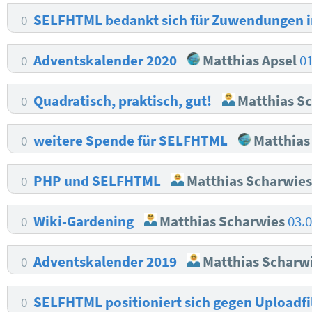
SELFHTML bedankt sich für Zuwendungen 
0
Adventskalender 2020
Matthias Apsel
0
0
Quadratisch, praktisch, gut!
Matthias S
0
weitere Spende für SELFHTML
Matthias
0
PHP und SELFHTML
Matthias Scharwie
0
Wiki-Gardening
Matthias Scharwies
03.
0
Adventskalender 2019
Matthias Scharw
0
SELFHTML positioniert sich gegen Uploadfil
0