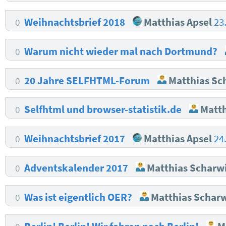
Weihnachtsbrief 2018
Matthias Apsel
23
0
Warum nicht wieder mal nach Dortmund?
0
20 Jahre SELFHTML-Forum
Matthias Sc
0
Selfhtml und browser-statistik.de
Matth
0
Weihnachtsbrief 2017
Matthias Apsel
24
0
Adventskalender 2017
Matthias Scharw
0
Was ist eigentlich OER?
Matthias Schar
0