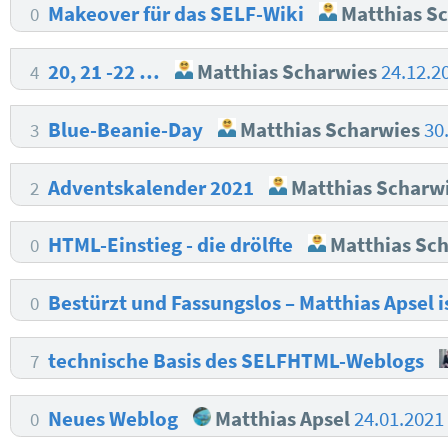
Makeover für das SELF-Wiki
Matthias S
0
20, 21 -22 …
Matthias Scharwies
24.12.2
4
Blue-Beanie-Day
Matthias Scharwies
30
3
Adventskalender 2021
Matthias Scharw
2
HTML-Einstieg - die drölfte
Matthias Sc
0
Bestürzt und Fassungslos – Matthias Apsel 
0
technische Basis des SELFHTML-Weblogs
7
Neues Weblog
Matthias Apsel
24.01.2021
0