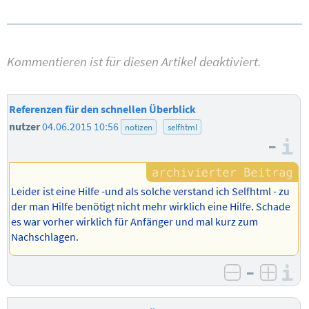
Kommentieren ist für diesen Artikel deaktiviert.
Referenzen für den schnellen Überblick
nutzer
04.06.2015 10:56
notizen
selfhtml
–
I
Leider ist eine Hilfe -und als solche verstand ich Selfhtml - zu
der man Hilfe benötigt nicht mehr wirklich eine Hilfe. Schade
es war vorher wirklich für Anfänger und mal kurz zum
Nachschlagen.
–
I
negativ b
posit