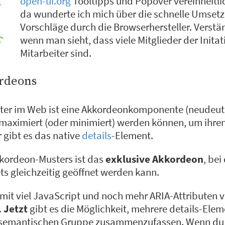
open-ui.org
Tooltipps und Popover vereinheitli
da wunderte ich mich über die schnelle Umsetz
Vorschläge durch die Browserhersteller. Verstän
wenn man sieht, dass viele Mitglieder der Inita
Mitarbeiter sind.
rdeons
ter im Web ist eine Akkordeonkomponente (neudeut
 maximiert (oder minimiert) werden können, um ihren
 gibt es das native
details
-Element.
kkordeon-Musters ist das
exklusive Akkordeon
, bei
s gleichzeitig geöffnet werden kann.
s mit viel JavaScript und noch mehr ARIA-Attributen
.
Jetzt
gibt es die Möglichkeit, mehrere details-Ele
 semantischen Gruppe zusammenzufassen. Wenn du e