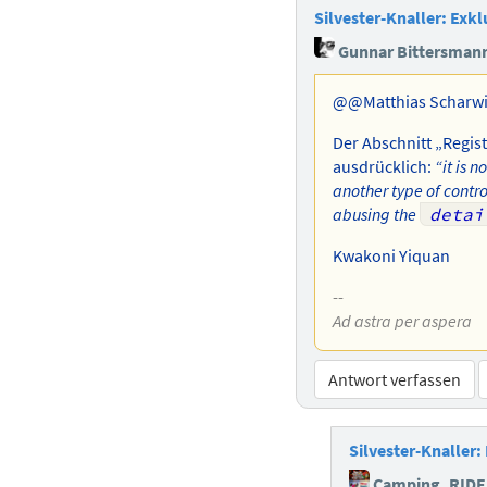
Silvester-Knaller: Exk
Gunnar Bittersman
@@Matthias Scharw
Der Abschnitt „Regist
ausdrücklich:
“it is 
another type of contr
abusing the
detai
Kwakoni Yiquan
--
Ad astra per aspera
Antwort verfassen
Silvester-Knaller
Camping_RID