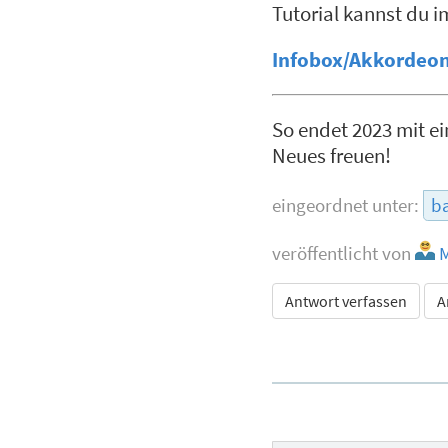
Tutorial kannst du i
Infobox/Akkordeon 
So endet 2023 mit ei
Neues freuen!
eingeordnet unter:
ba
veröffentlicht von
M
Antwort verfassen
A