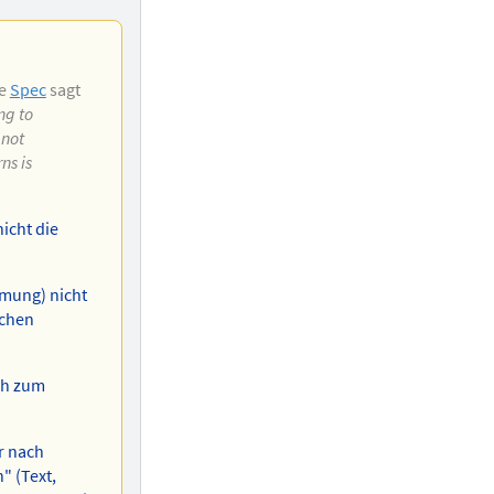
ie
Spec
sagt
ng to
 not
ns is
icht die
hmung) nicht
ichen
ch zum
r nach
" (Text,