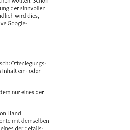
chen wollten. Schon
ung der sinnvollen
dlich wird dies,
tive Google-
sch: Offenlegungs-
 Inhalt ein- oder
 dem nur eines der
 von Hand
mente mit demselben
ines der details-