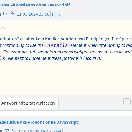
lusive Akkordeons ohne JavaScript!
E-
Homepage
n
11.03.2024 20:58
html
Mail-
des
Adresse
Autors
ies
des
erkarten“ ist aber kein Knaller, sondern ein Blindgänger. Die
Spec
s
Autors
not conforming to use the
details
element when attempting to rep
ol. For example, tab widgets and menu widgets are not disclosure wid
ls
element to implement these patterns is incorrect.”
Antwort mit Zitat verfassen
n
: Exklusive Akkordeons ohne JavaScript!
E-
Homepage
ER
12.03.2024 19:45
html