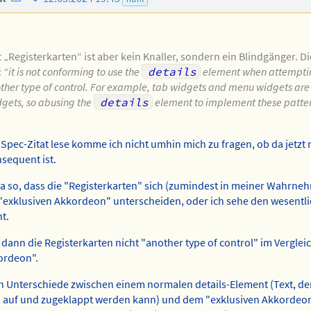
Mail-
des
Adresse
Autors
des
 „Registerkarten“ ist aber kein Knaller, sondern ein Blindgänger. D
Autors
:
“it is not conforming to use the
details
element when attempti
ther type of control. For example, tab widgets and menu widgets are
dgets, so abusing the
details
element to implement these patter
Spec-Zitat lese komme ich nicht umhin mich zu fragen, ob da jetzt n
sequent ist.
ja so, dass die "Registerkarten" sich (zumindest in meiner Wahrne
"exklusiven Akkordeon" unterscheiden, oder ich sehe den wesentl
t.
ann die Registerkarten nicht "another type of control" im Verglei
ordeon".
ch Unterschiede zwischen einem normalen details-Element (Text, de
n auf und zugeklappt werden kann) und dem "exklusiven Akkordeon