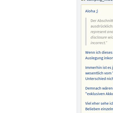
Aloha ;)
Der Abschnitt
ausdrücklich
represent ano
disclosure wi
incorrect.”
Wenn ich dieses 
Auslegung inkon
Immerhin ist es 
wesentlich vom 
Unterschied nich
Demnach wären d
"exklusiven Akk
Viel eher sehe i
Belieben einzel