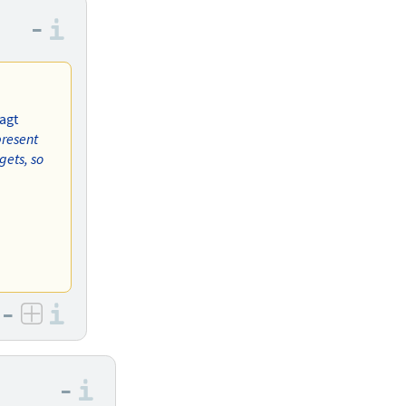
–
Informationen zu den Bewertungs
agt
resent
gets, so
–
Informationen zu den Bewertungs
egativ bewerten
positiv bewerten
–
Informationen zu den Bewertu